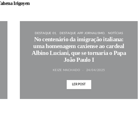
ahena Irigoyen
DESTAQUE 01
DESTAQUE APP JORNALISMO
NOTÍCIAS
No centenário da imigração italiana:
uma homenagem caxiense ao cardeal
Albino Luciani, que se tornaria o Papa
João Paulo I
KEIZE MACHADO
24/04/2025
LER POST