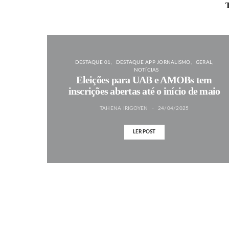
T
DESTAQUE 01
DESTAQUE APP JORNALISMO
GERAL
NOTÍCIAS
Eleições para UAB e AMOBs tem
inscrições abertas até o início de maio
TAHENA IRIGOYEN
24/04/2025
LER POST
MAIS NOTÍCIAS