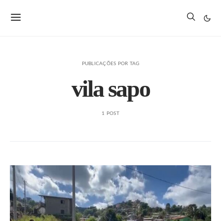
PUBLICAÇÕES POR TAG
vila sapo
1 POST