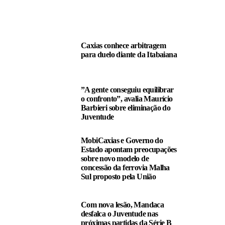
LEIA TAMBÉM
Caxias conhece arbitragem
para duelo diante da Itabaiana
”A gente conseguiu equilibrar
o confronto”, avalia Maurício
Barbieri sobre eliminação do
Juventude
MobiCaxias e Governo do
Estado apontam preocupações
sobre novo modelo de
concessão da ferrovia Malha
Sul proposto pela União
Com nova lesão, Mandaca
desfalca o Juventude nas
próximas partidas da Série B