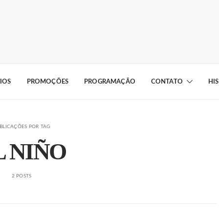
IOS
PROMOÇÕES
PROGRAMAÇÃO
CONTATO
HI
BLICAÇÕES POR TAG
L NIÑO
2 POSTS