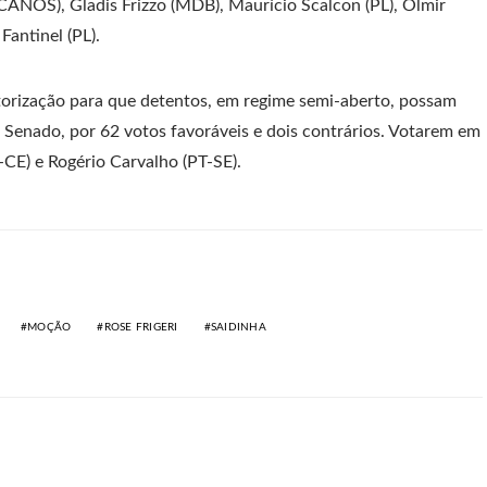
CANOS), Gladis Frizzo (MDB), Maurício Scalcon (PL), Olmir
antinel (PL).
torização para que detentos, em regime semi-aberto, possam
o Senado, por 62 votos favoráveis e dois contrários. Votarem em
CE) e Rogério Carvalho (PT-SE).
MOÇÃO
ROSE FRIGERI
SAIDINHA