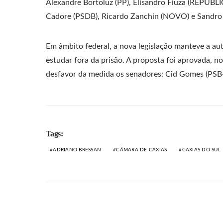
Alexandre Bortoluz (PP), Elisandro Fiuza (REPUBLI
Cadore (PSDB), Ricardo Zanchin (NOVO) e Sandro F
Em âmbito federal, a nova legislação manteve a au
estudar fora da prisão. A proposta foi aprovada, n
desfavor da medida os senadores: Cid Gomes (PSB-
Tags:
ADRIANO BRESSAN
CÂMARA DE CAXIAS
CAXIAS DO SUL