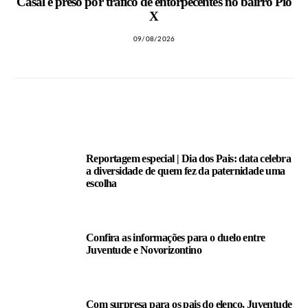
Casal é preso por tráfico de entorpecentes no bairro Pio
X
09/08/2026
LEIA TAMBÉM
Reportagem especial | Dia dos Pais: data celebra
a diversidade de quem fez da paternidade uma
escolha
Confira as informações para o duelo entre
Juventude e Novorizontino
Com surpresa para os pais do elenco, Juventude