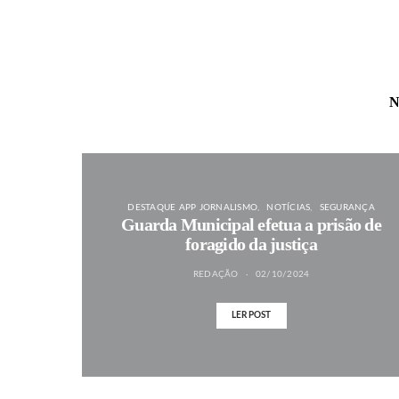
N
DESTAQUE APP JORNALISMO
NOTÍCIAS
SEGURANÇA
Guarda Municipal efetua a prisão de
foragido da justiça
REDAÇÃO
02/10/2024
LER POST