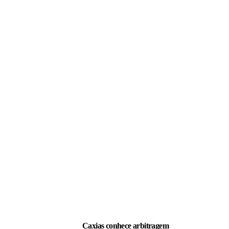
LEIA TAMBÉM
Caxias conhece arbitragem