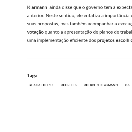
Klarmann
ainda disse que o governo tem a expecta
anterior. Neste sentido, ele enfatiza a importânci
suas propostas, mas também acompanhar a execuç
votação
quanto a apresentação de planos de traba
uma implementação eficiente dos
projetos escolhi
Tags:
CAXIAS DO SUL
COREDES
HERBERT KLARMANN
RS