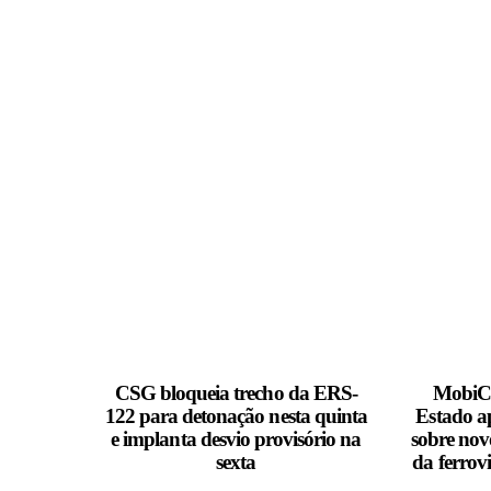
MAIS NOTÍCIAS
CSG bloqueia trecho da ERS-
MobiCa
122 para detonação nesta quinta
Estado a
e implanta desvio provisório na
sobre nov
sexta
da ferrov