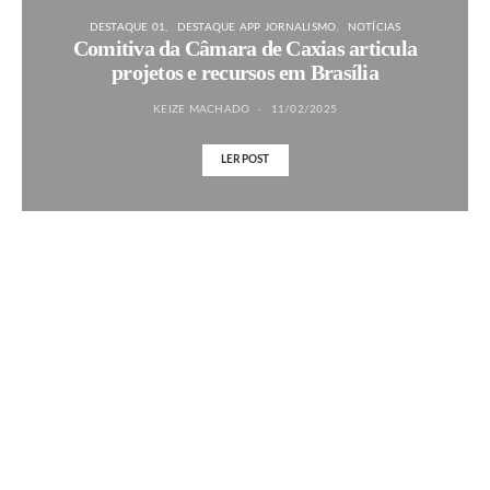
DESTAQUE 01
DESTAQUE APP JORNALISMO
NOTÍCIAS
Comitiva da Câmara de Caxias articula
projetos e recursos em Brasília
KEIZE MACHADO
11/02/2025
LER POST
MAIS NOTÍCIAS