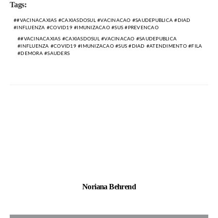
Tags:
#VACINACAXIAS #CAXIASDOSUL #VACINACAO #SAUDEPUBLICA #DIAD
#INFLUENZA #COVID19 #IMUNIZACAO #SUS #PREVENCAO
#VACINACAXIAS #CAXIASDOSUL #VACINACAO #SAUDEPUBLICA
#INFLUENZA #COVID19 #IMUNIZACAO #SUS #DIAD #ATENDIMENTO #FILA
#DEMORA #SAUDERS
Noriana Behrend