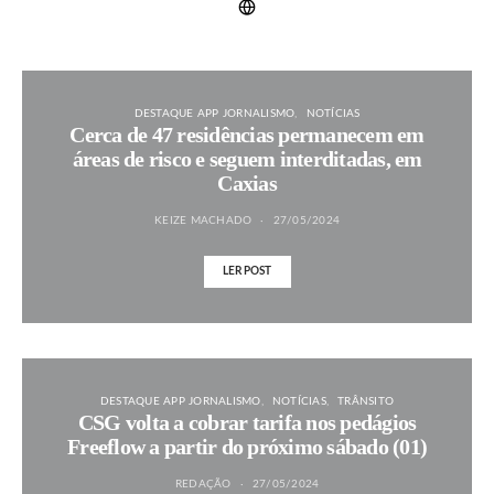
DESTAQUE APP JORNALISMO
NOTÍCIAS
Cerca de 47 residências permanecem em
áreas de risco e seguem interditadas, em
Caxias
KEIZE MACHADO
27/05/2024
LER POST
DESTAQUE APP JORNALISMO
NOTÍCIAS
TRÂNSITO
CSG volta a cobrar tarifa nos pedágios
Freeflow a partir do próximo sábado (01)
REDAÇÃO
27/05/2024