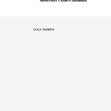
duelo entre Caxias e Itabaiana
OUÇA TAMBÉM