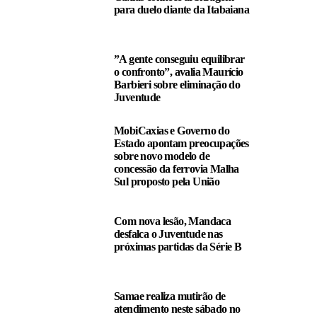
para duelo diante da Itabaiana
”A gente conseguiu equilibrar
o confronto”, avalia Maurício
Barbieri sobre eliminação do
Juventude
MobiCaxias e Governo do
Estado apontam preocupações
sobre novo modelo de
concessão da ferrovia Malha
Sul proposto pela União
Com nova lesão, Mandaca
desfalca o Juventude nas
próximas partidas da Série B
Samae realiza mutirão de
atendimento neste sábado no