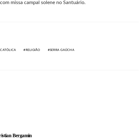
a com missa campal solene no Santuário.
 CATÓLICA
RELIGIÃO
SERRA GAÚCHA
istian Bergamin