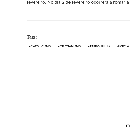
fevereiro. No dia 2 de fevereiro ocorrerá a romari
Tags:
CATOLICISMO
CRISTIANISMO
FARROUPILHA
IGREJA
Cr