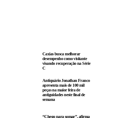
LEIA TAMBÉM
Caxias busca melhorar
desempenho como visitante
visando recuperação na Série
C
Antiquário Jonathan Franco
apresenta mais de 100 mil
peças na maior feira de
antiguidades neste final de
semana
“Chego para somar”, afirma