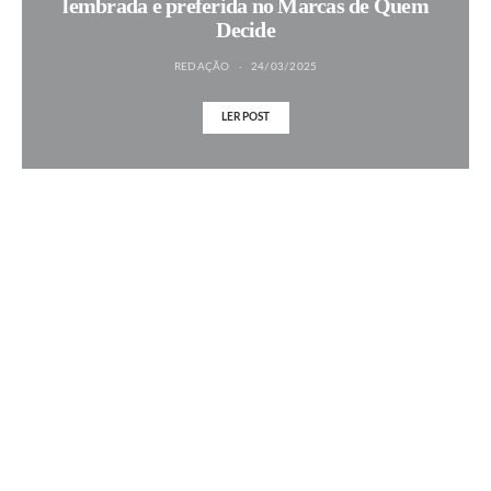
lembrada e preferida no Marcas de Quem
Decide
REDAÇÃO
24/03/2025
LER POST
MAIS NOTÍCIAS