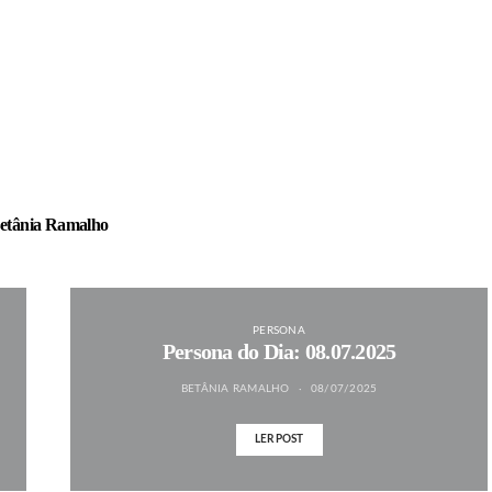
etânia Ramalho
PERSONA
Persona do Dia: 08.07.2025
BETÂNIA RAMALHO
08/07/2025
LER POST