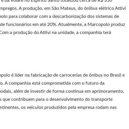
e da Volare no Espírito Santo totalizou cerca de R$ 350
mpregos. A produção, em São Mateus, do ônibus elétrico Attivi
copolo para colaborar com a descarbonização dos sistemas de
o de funcionários em até 20%. Atualmente, a Marcopolo produz
Com a produção do Attivi na unidade, a companhia terá
olo é líder na fabricação de carrocerias de ônibus no Brasil e
do. A companhia está comprometida com o futuro da
odais, além de investir de forma contínua em aprimoramento,
es que contribuem para o desenvolvimento do transporte
ontinentes, os veículos produzidos pela empresa rodam nas