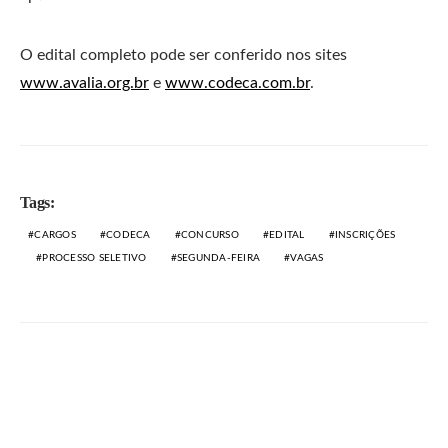
O edital completo pode ser conferido nos sites
www.avalia.org.br
e
www.codeca.com.br
.
Tags:
CARGOS
CODECA
CONCURSO
EDITAL
INSCRIÇÕES
PROCESSO SELETIVO
SEGUNDA-FEIRA
VAGAS