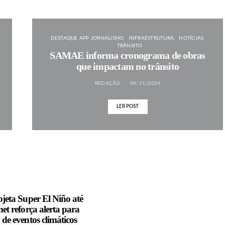
DESTAQUE APP JORNALISMO
INFRAESTRUTURA
NOTÍCIAS
TRÂNSITO
SAMAE informa cronograma de obras
que impactam no trânsito
REDAÇÃO
04/11/2024
LER POST
jeta Super El Niño até
et reforça alerta para
de eventos climáticos