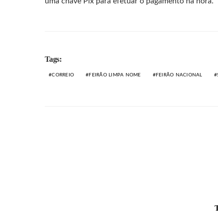
uma chave Pix para efetuar o pagamento na hora.
Tags:
CORREIO
FEIRÃO LIMPA NOME
FEIRÃO NACIONAL
T