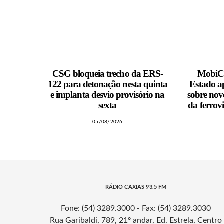
CSG bloqueia trecho da ERS-
MobiCa
122 para detonação nesta quinta
Estado a
e implanta desvio provisório na
sobre nov
sexta
da ferrov
05/08/2026
RÁDIO CAXIAS 93.5 FM
Fone: (54) 3289.3000 - Fax: (54) 3289.3030
Rua Garibaldi, 789, 21º andar, Ed. Estrela, Centro