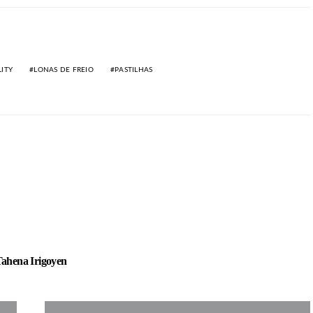
LITY
LONAS DE FREIO
PASTILHAS
ahena Irigoyen