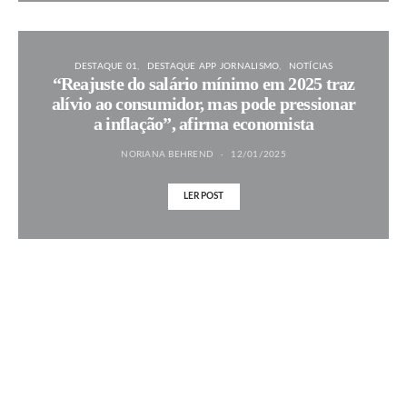
DESTAQUE 01
DESTAQUE APP JORNALISMO
NOTÍCIAS
“Reajuste do salário mínimo em 2025 traz
alívio ao consumidor, mas pode pressionar
a inflação”, afirma economista
NORIANA BEHREND
12/01/2025
LER POST
MAIS NOTÍCIAS