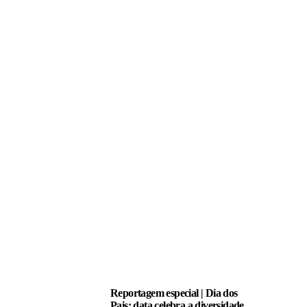
LEIA TAMBÉM
Reportagem especial | Dia dos
Pais: data celebra a diversidade