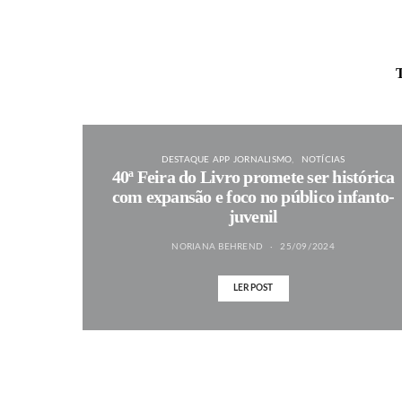
T
DESTAQUE APP JORNALISMO
NOTÍCIAS
40ª Feira do Livro promete ser histórica
com expansão e foco no público infanto-
juvenil
NORIANA BEHREND
25/09/2024
LER POST
MAIS NOTÍCIAS