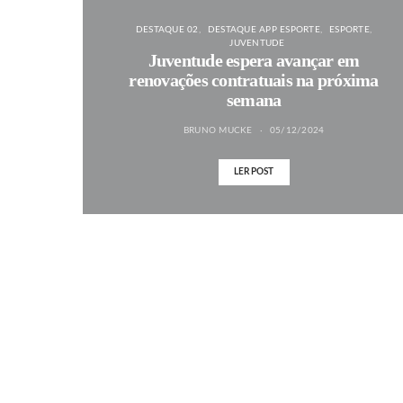
DESTAQUE 02
DESTAQUE APP ESPORTE
ESPORTE
JUVENTUDE
Juventude espera avançar em
renovações contratuais na próxima
semana
BRUNO MUCKE
05/12/2024
LER POST
MAIS NOTÍCIAS