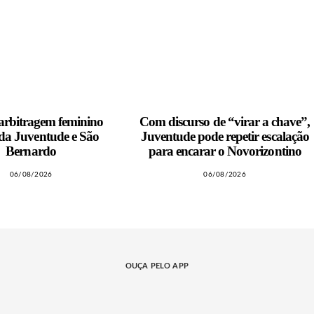
 arbitragem feminino
Com discurso de “virar a chave”,
a Juventude e São
Juventude pode repetir escalação
Bernardo
para encarar o Novorizontino
06/08/2026
06/08/2026
OUÇA PELO APP