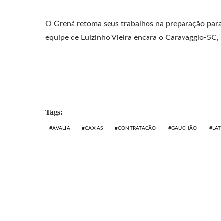
O Grená retoma seus trabalhos na preparação para 
equipe de Luizinho Vieira encara o Caravaggio-SC
Tags:
AVALIA
CAXIAS
CONTRATAÇÃO
GAUCHÃO
LAT