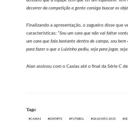
acredito que a equipe tem que ter um equilíbrio. Tem
decorrer da competição a gente consiga buscar os obje
Finalizando a apresentação, o zagueiro disse que v
características:
“Sou um cara que não vai faltar vont
um cara que fala bastante dentro de campo, sou bem c
para fazer o que o Luizinho pediu, seja para jogar, sej
Alan assinou com o Caxias até o final da Série C d
Tags:
CAXIAS
ESPORTE
FUTEBOL
GAUCHÃO 2025
SE