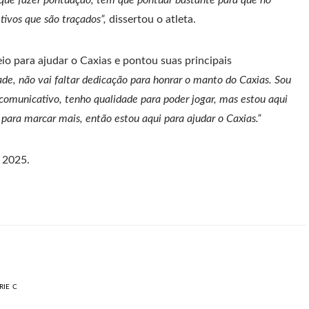
 que fazer pontuação, tem que pontuar bastante para que no
tivos que são traçados”,
dissertou o atleta.
eio para ajudar o Caxias e pontou suas principais
ade, não vai faltar dedicação para honrar o manto do Caxias. Sou
omunicativo, tenho qualidade para poder jogar, mas estou aqui
a para marcar mais, então estou aqui para ajudar o Caxias.”
e 2025.
RIE C