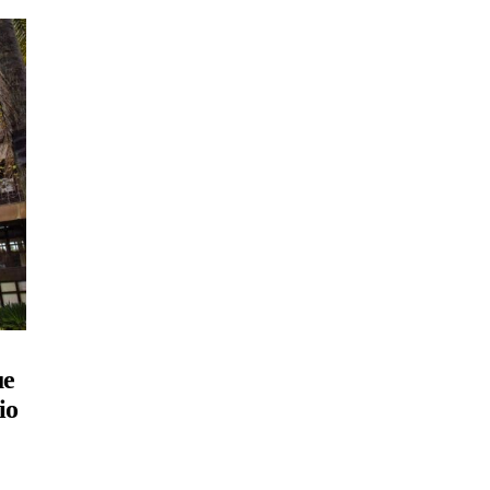
ue
io