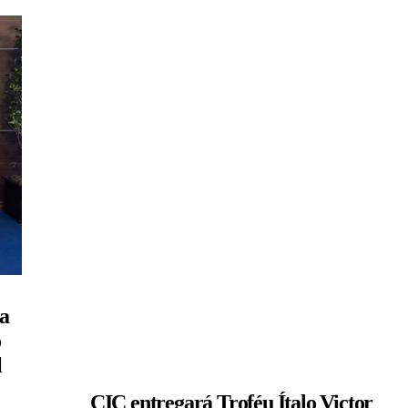
ia
o
l
CIC entregará Troféu Ítalo Victor