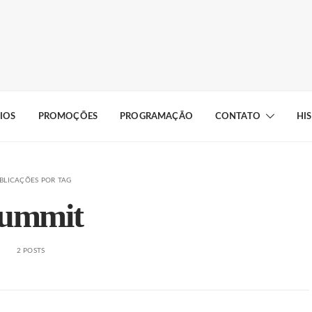
IOS
PROMOÇÕES
PROGRAMAÇÃO
CONTATO
HI
BLICAÇÕES POR TAG
ummit
2 POSTS