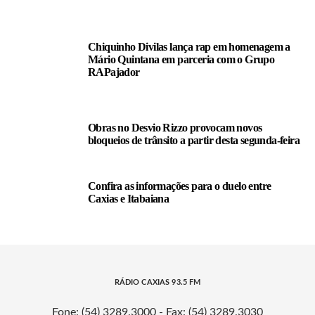
Chiquinho Divilas lança rap em homenagem a
Mário Quintana em parceria com o Grupo
RAPajador
Obras no Desvio Rizzo provocam novos
bloqueios de trânsito a partir desta segunda-feira
Confira as informações para o duelo entre
Caxias e Itabaiana
RÁDIO CAXIAS 93.5 FM
Fone: (54) 3289.3000 - Fax: (54) 3289.3030