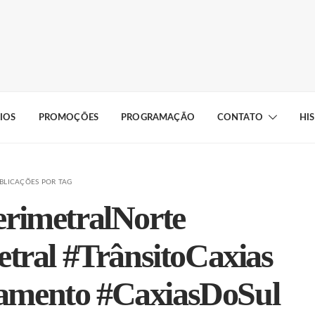
IOS
PROMOÇÕES
PROGRAMAÇÃO
CONTATO
HI
BLICAÇÕES POR TAG
rimetralNorte
tral #TrânsitoCaxias
tamento #CaxiasDoSul