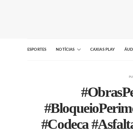
ESPORTES
NOTÍCIAS
CAXIAS PLAY
ÁUD
PU
#ObrasPe
#BloqueioPerime
#Codeca #Asfal