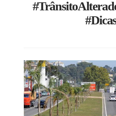
#TrânsitoAltera
#Dica