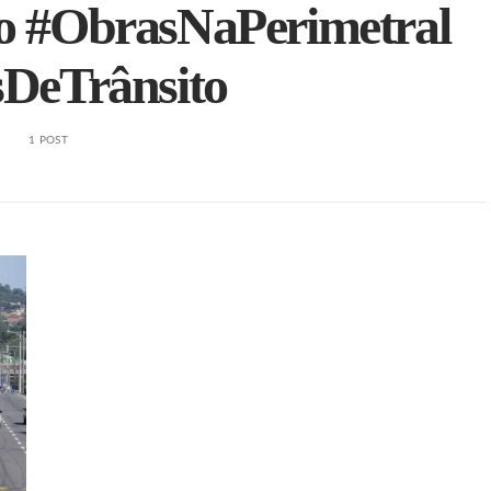
do #ObrasNaPerimetral
sDeTrânsito
1 POST