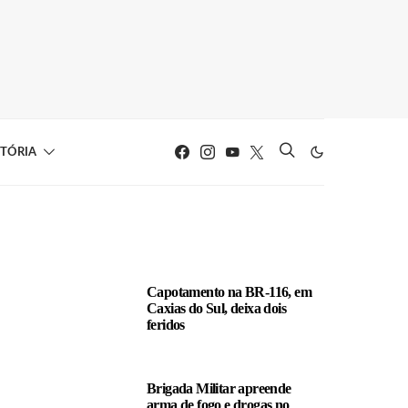
STÓRIA
LEIA TAMBÉM
Capotamento na BR-116, em
Caxias do Sul, deixa dois
feridos
Brigada Militar apreende
arma de fogo e drogas no