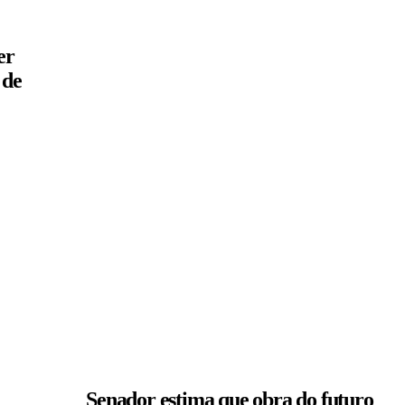
er
 de
Senador estima que obra do futuro