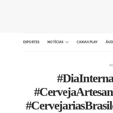
ESPORTES
NOTÍCIAS
CAXIAS PLAY
ÁUD
PU
#DiaIntern
#CervejaArtesan
#CervejariasBrasi