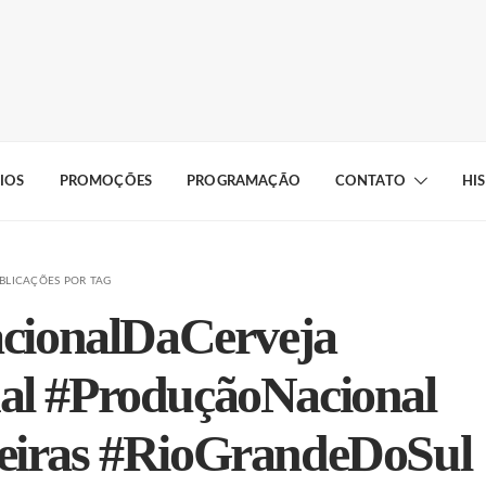
IOS
PROMOÇÕES
PROGRAMAÇÃO
CONTATO
HI
BLICAÇÕES POR TAG
acionalDaCerveja
al #ProduçãoNacional
leiras #RioGrandeDoSul