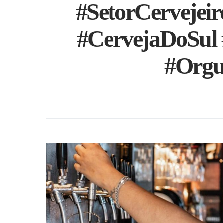
#SetorCervejeir
#CervejaDoSul 
#Orgu