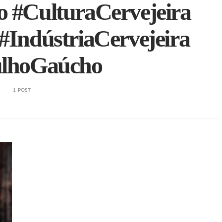
o #CulturaCervejeira
#IndústriaCervejeira
lhoGaúcho
1 POST