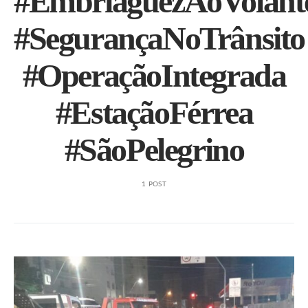
#EmbriaguezAoVolant
#SegurançaNoTrânsito
#OperaçãoIntegrada
#EstaçãoFérrea
#SãoPelegrino
1 POST