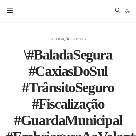
PUBLICAÇÕES POR TAG
\#BaladaSegura
#CaxiasDoSul
#TrânsitoSeguro
#Fiscalização
#GuardaMunicipal