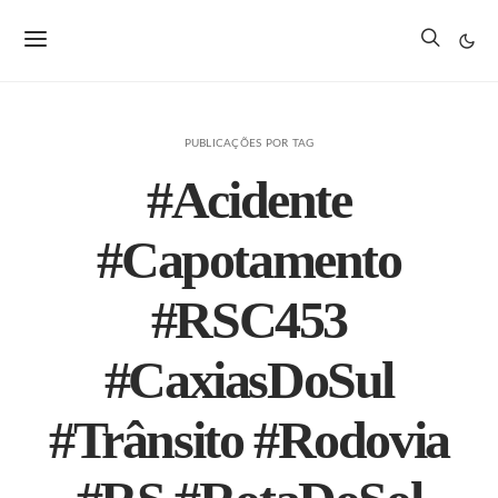
PUBLICAÇÕES POR TAG
#Acidente
#Capotamento
#RSC453
#CaxiasDoSul
#Trânsito #Rodovia