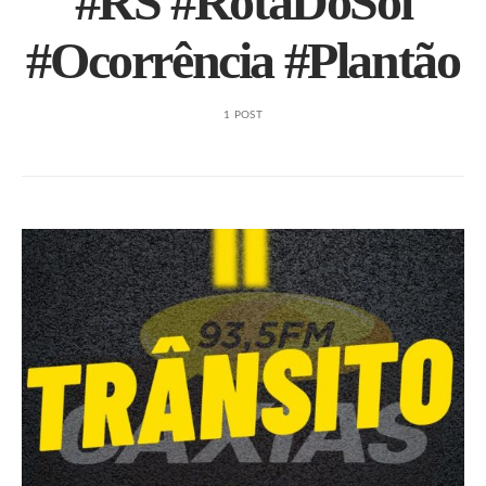
#RS #RotaDoSol
#Ocorrência #Plantão
1 POST