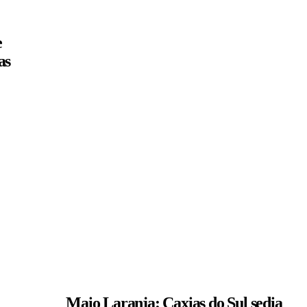
e
as
Maio Laranja: Caxias do Sul sedia