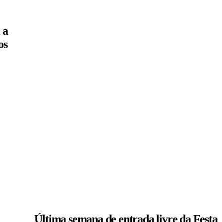
 a
os
Última semana de entrada livre da Festa